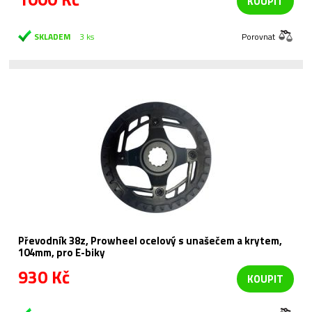
KOUPIT
SKLADEM
3 ks
Porovnat
Převodník 38z, Prowheel ocelový s unašečem a krytem,
104mm, pro E-biky
930 Kč
KOUPIT