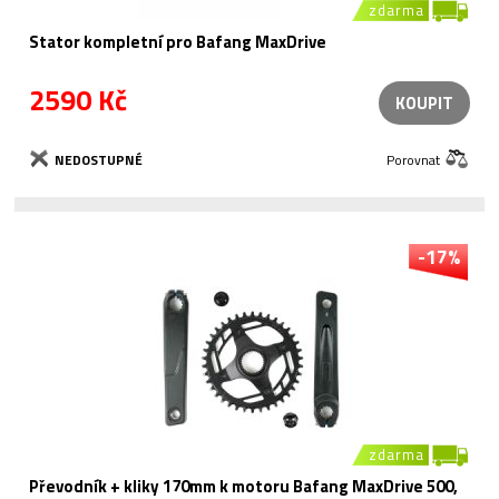
zdarma
Stator kompletní pro Bafang MaxDrive
2590 Kč
KOUPIT
NEDOSTUPNÉ
Porovnat
-17%
zdarma
Převodník + kliky 170mm k motoru Bafang MaxDrive 500,