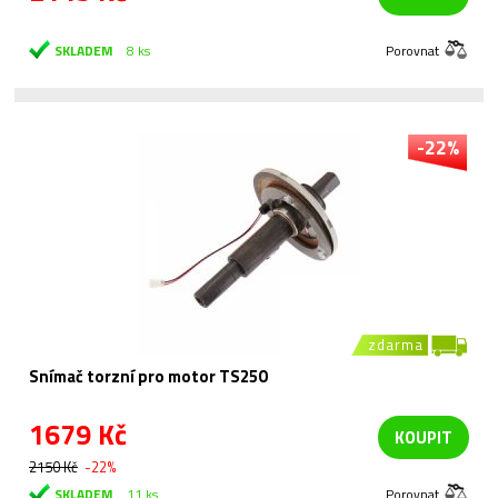
SKLADEM
8 ks
Porovnat
-22%
zdarma
Snímač torzní pro motor TS250
1679 Kč
KOUPIT
2150 Kč
-22%
SKLADEM
11 ks
Porovnat