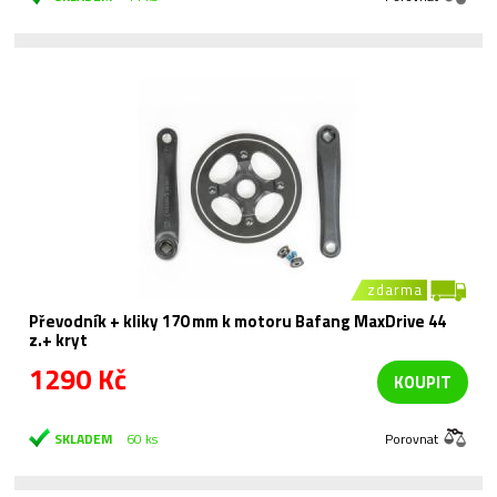
zdarma
Převodník + kliky 170 mm k motoru Bafang MaxDrive 44
z.+ kryt
1290 Kč
KOUPIT
SKLADEM
60 ks
Porovnat