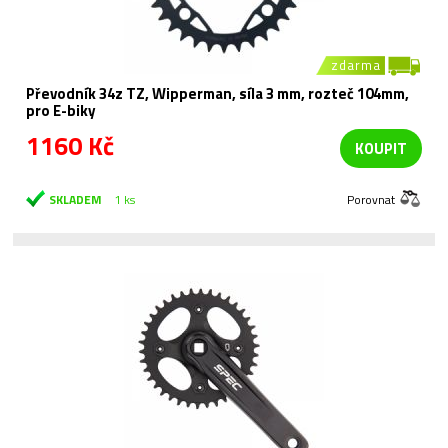
zdarma
Převodník 34z TZ, Wipperman, síla 3 mm, rozteč 104mm,
pro E-biky
1160 Kč
KOUPIT
SKLADEM
1 ks
Porovnat