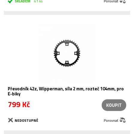
SKLADEM
41 ks
Porovnat
Převodník 42z, Wipperman, síla 2 mm, rozteč 104mm, pro
E-biky
799 Kč
KOUPIT
NEDOSTUPNÉ
Porovnat