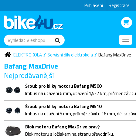
Přihlášení
Registrace
Toggl
navig
ELEKTROKOLA
Servisní díly elektrokola
Bafang MaxDrive
Bafang MaxDrive
Nejprodávanější
Šroub pro kliky motoru Bafang M500
Šroub pro kliky motoru Bafang M510
Blok motoru Bafang MaxDrive pravý
Blok motoru s ložiskem na stranu převodníku.