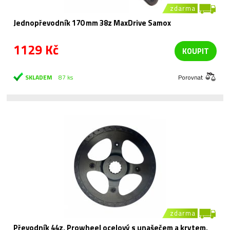
zdarma
Jednopřevodník 170 mm 38z MaxDrive Samox
1129 Kč
KOUPIT
SKLADEM
87 ks
Porovnat
zdarma
Převodník 44z, Prowheel ocelový s unašečem a krytem,