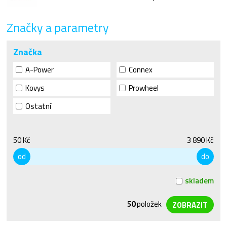
Značky a parametry
Značka
A-Power
Connex
Kovys
Prowheel
Ostatní
50 Kč
3 890 Kč
od
do
skladem
50
položek