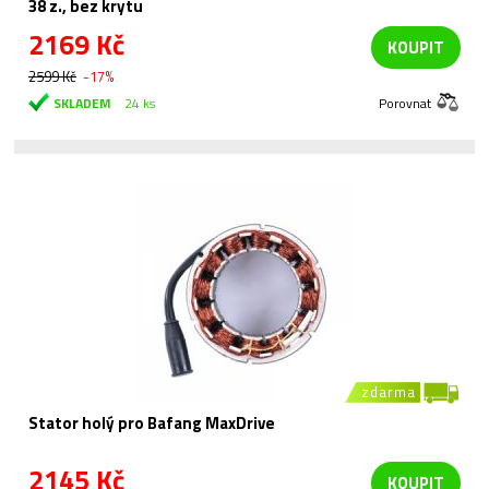
38 z., bez krytu
2169 Kč
KOUPIT
2599 Kč
-17%
SKLADEM
24 ks
Porovnat
zdarma
Stator holý pro Bafang MaxDrive
2145 Kč
KOUPIT