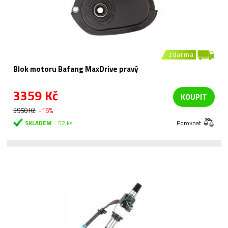
zdarma
Blok motoru Bafang MaxDrive pravý
3359 Kč
KOUPIT
3950 Kč
-15%
SKLADEM
52 ks
Porovnat