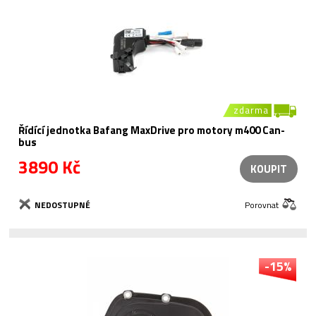
zdarma
Řídící jednotka Bafang MaxDrive pro motory m400 Can-
bus
3890 Kč
KOUPIT
NEDOSTUPNÉ
Porovnat
-15%