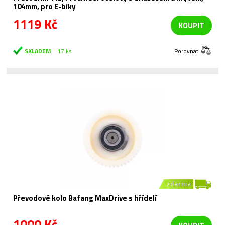
104mm, pro E-biky
1119 Kč
KOUPIT
SKLADEM
17 ks
Porovnat
zdarma
Převodové kolo Bafang MaxDrive s hřídelí
1000 Kč