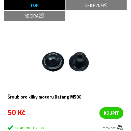
TOP
NEJLEVNĚJŠÍ
NEJDRAŽŠÍ
Šroub pro kliky motoru Bafang M500
50 Kč
KOUPIT
SKLADEM
825 ks
Porovnat