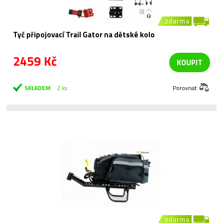
zdarma
Tyč připojovací Trail Gator na dětské kolo
2459 Kč
KOUPIT
SKLADEM
2 ks
Porovnat
zdarma