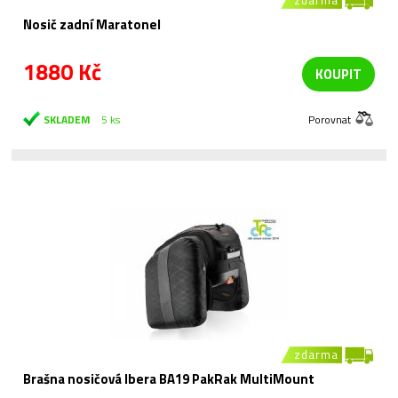
Nosič zadní Maratonel
1880 Kč
KOUPIT
SKLADEM
5 ks
Porovnat
zdarma
Brašna nosičová Ibera BA19 PakRak MultiMount