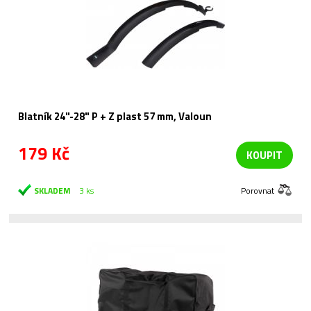
Blatník 24"-28" P + Z plast 57 mm, Valoun
179 Kč
KOUPIT
SKLADEM
3 ks
Porovnat