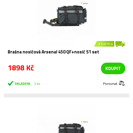
zdarma
Brašna nosičová Arsenal 450 QF+nosič S1 set
1898 Kč
KOUPIT
SKLADEM
3 ks
Porovnat