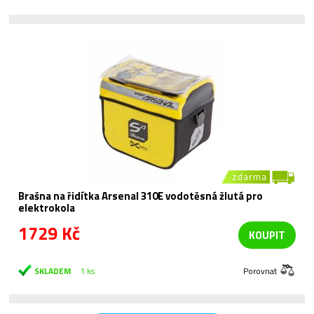
zdarma
Brašna na řidítka Arsenal 310E vodotěsná žlutá pro
elektrokola
1729 Kč
KOUPIT
SKLADEM
1 ks
Porovnat