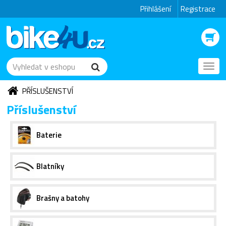
Přihlášení
Registrace
Toggl
navig
PŘÍSLUŠENSTVÍ
Příslušenství
Baterie
Blatníky
Brašny a batohy