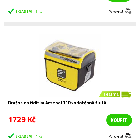
SKLADEM
5 ks
Porovnat
zdarma
Brašna na řidítka Arsenal 310 vodotěsná žlutá
1729 Kč
KOUPIT
SKLADEM
1 ks
Porovnat