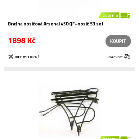
zdarma
Brašna nosičová Arsenal 450 QF+nosič S3 set
1898 Kč
KOUPIT
NEDOSTUPNÉ
Porovnat
zdarma