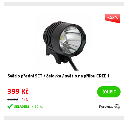
-42%
Světlo přední SET / čelovka / světlo na přilbu CREE 1
399 Kč
KOUPIT
689 Kč
-42%
SKLADEM
> 50 ks
Porovnat