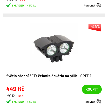
SKLADEM
> 50 ks
Porovnat
-44%
Světlo přední SET/ čelovka / světlo na přilbu CREE 2
449 Kč
KOUPIT
799 Kč
-44%
SKLADEM
> 50 ks
Porovnat