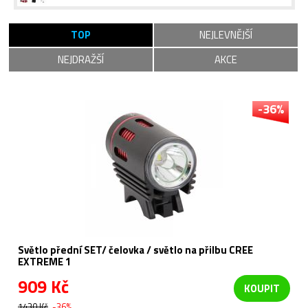
TOP
NEJLEVNĚJŠÍ
NEJDRAŽŠÍ
AKCE
-36%
Světlo přední SET/ čelovka / světlo na přilbu CREE
EXTREME 1
909 Kč
KOUPIT
1430 Kč
-36%