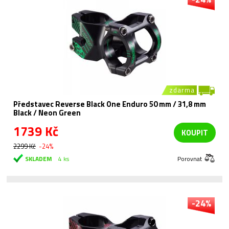
zdarma
Představec Reverse Black One Enduro 50 mm / 31,8 mm
Black / Neon Green
1739 Kč
KOUPIT
2299 Kč
-24%
SKLADEM
4 ks
Porovnat
-24%