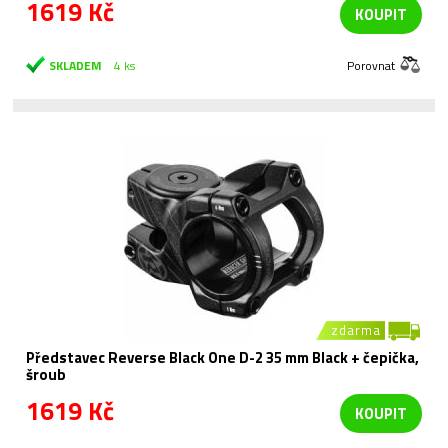
1619 Kč
KOUPIT
SKLADEM
4 ks
Porovnat
zdarma
Představec Reverse Black One D-2 35 mm Black + čepička,
šroub
1619 Kč
KOUPIT