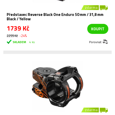
zdarma
Představec Reverse Black One Enduro 50 mm / 31,8 mm
Black / Yellow
1739 Kč
KOUPIT
2299 Kč
-24%
SKLADEM
4 ks
Porovnat
zdarma