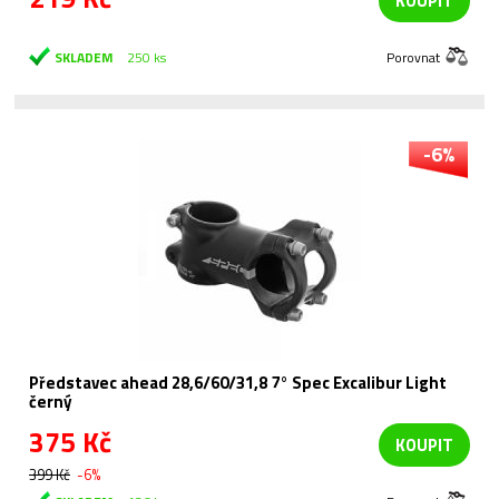
KOUPIT
SKLADEM
250 ks
Porovnat
-6%
Představec ahead 28,6/60/31,8 7° Spec Excalibur Light
černý
375 Kč
KOUPIT
399 Kč
-6%