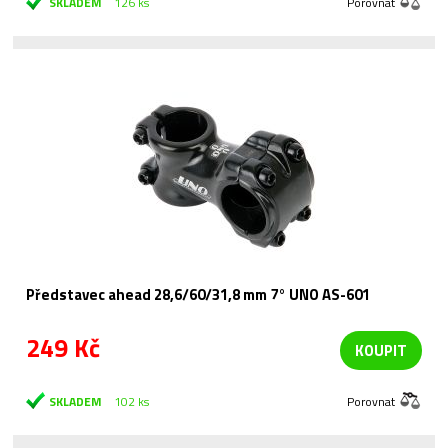
SKLADEM
126 ks
Porovnat
Představec ahead 28,6/60/31,8 mm 7° UNO AS-601
249 Kč
KOUPIT
SKLADEM
102 ks
Porovnat