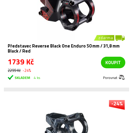
zdarma
Představec Reverse Black One Enduro 50 mm / 31,8 mm
Black / Red
1739 Kč
KOUPIT
2299 Kč
-24%
SKLADEM
4 ks
Porovnat
-24%