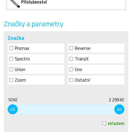
Příslušenství
Značky a parametry
Značka
Promax
Reverse
Spectro
TranzX
Union
Uno
Zoom
Ostatní
10 Kč
2 299 Kč
od
do
skladem