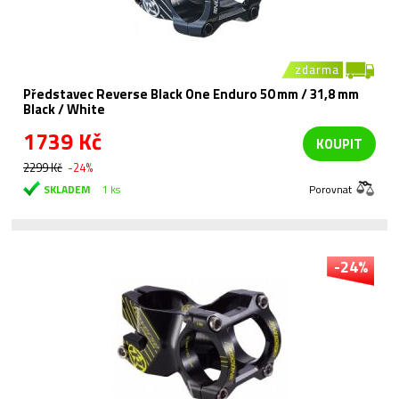
zdarma
Představec Reverse Black One Enduro 50 mm / 31,8 mm
Black / White
1739 Kč
KOUPIT
2299 Kč
-24%
SKLADEM
1 ks
Porovnat
-24%