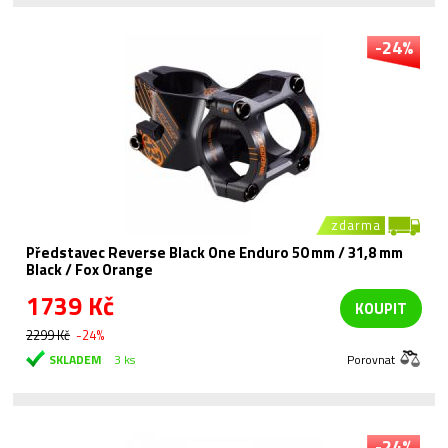
-24%
zdarma
Představec Reverse Black One Enduro 50 mm / 31,8 mm
Black / Fox Orange
1739 Kč
KOUPIT
2299 Kč
-24%
SKLADEM
3 ks
Porovnat
-24%