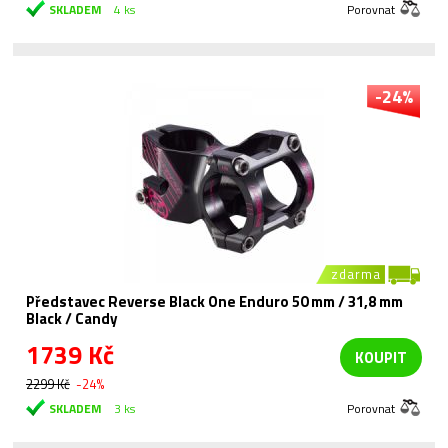
SKLADEM
4 ks
Porovnat
-24%
zdarma
Představec Reverse Black One Enduro 50 mm / 31,8 mm
Black / Candy
1739 Kč
KOUPIT
2299 Kč
-24%
SKLADEM
3 ks
Porovnat