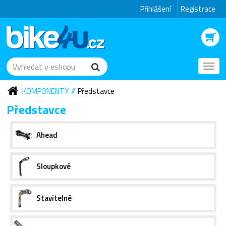
Přihlášení
Registrace
Toggl
navig
KOMPONENTY
Představce
Představce
Ahead
Sloupkové
Stavitelné