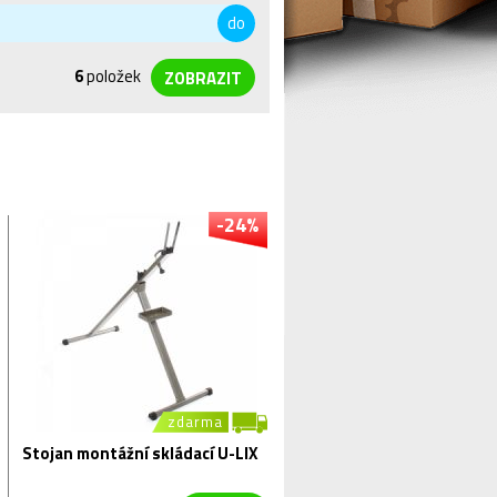
do
6
položek
-24%
zdarma
Stojan montážní skládací U-LIX