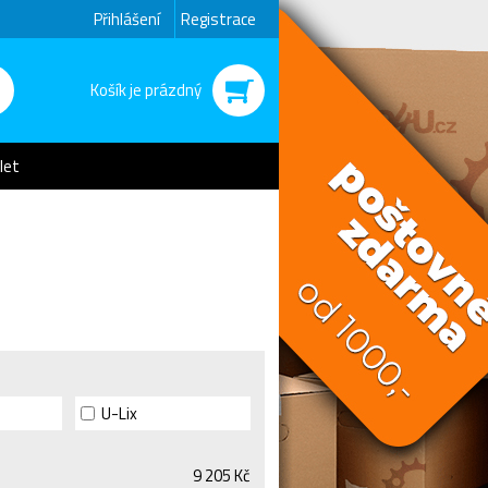
Přihlášení
Registrace
Košík je prázdný
let
U-Lix
9 205 Kč