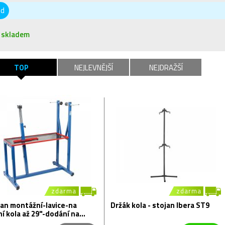
od
skladem
TOP
NEJLEVNĚJŠÍ
NEJDRAŽŠÍ
zdarma
zdarma
jan montážní-lavice-na
Držák kola - stojan Ibera ST9
ní kola až 29"-dodání na
az