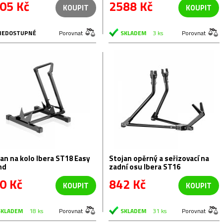
05 Kč
2588 Kč
KOUPIT
KOUPIT
NEDOSTUPNÉ
Porovnat
SKLADEM
3 ks
Porovnat
an na kolo Ibera ST18 Easy
Stojan opěrný a seřizovací na
nd
zadní osu Ibera ST16
0 Kč
842 Kč
KOUPIT
KOUPIT
SKLADEM
18 ks
Porovnat
SKLADEM
31 ks
Porovnat