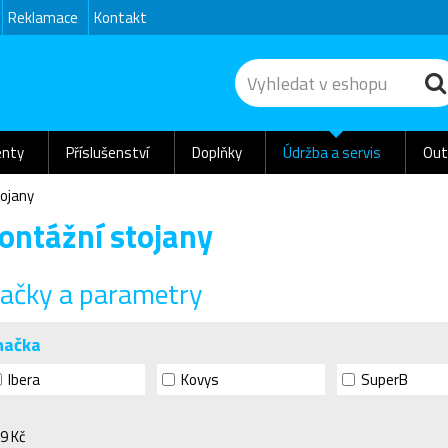
Reklamace
Kontakt
nty
Příslušenství
Doplňky
Údržba a servis
Out
ojany
ontážní stojany
ačky a parametry
načka
Ibera
Kovys
SuperB
9 Kč