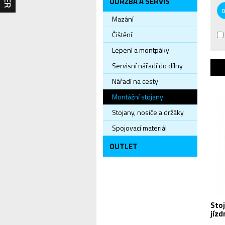
ÚDRŽBA A SERVIS
Mazání
Čištění
Lepení a montpáky
Servisní nářadí do dílny
Nářadí na cesty
Montážní stojany
Stojany, nosiče a držáky
Spojovací materiál
OUTLET
Sto
jízd
dot