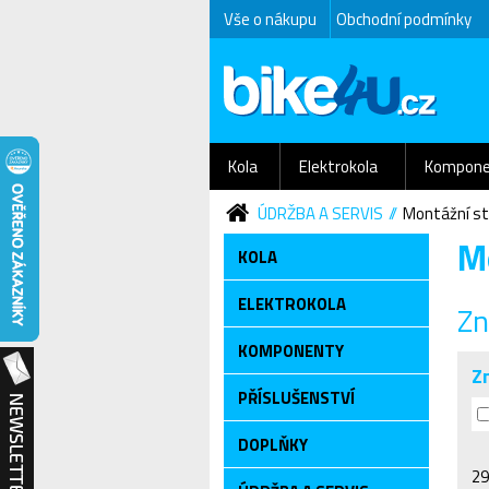
Vše o nákupu
Obchodní podmínky
Kola
Elektrokola
Kompone
ÚDRŽBA A SERVIS
Montážní st
M
KOLA
ELEKTROKOLA
Zn
KOMPONENTY
Z
PŘÍSLUŠENSTVÍ
DOPLŇKY
29