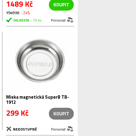
1489 Kč
KOUPIT
1949 Kč
-24%
SKLADEM
79 ks
Porovnat
Miska magnetická SuperB TB-
1912
299 Kč
KOUPIT
NEDOSTUPNÉ
Porovnat