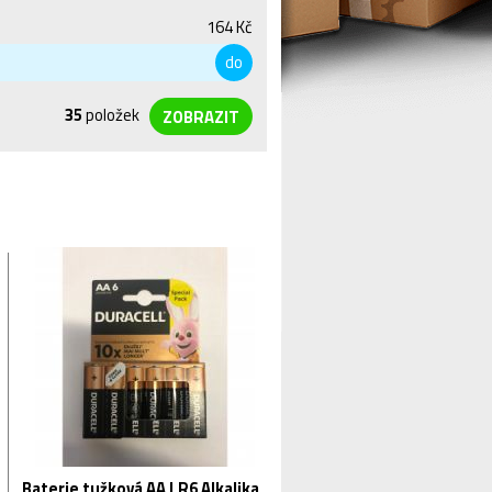
164 Kč
do
35
položek
Baterie tužková AA LR6 Alkalika