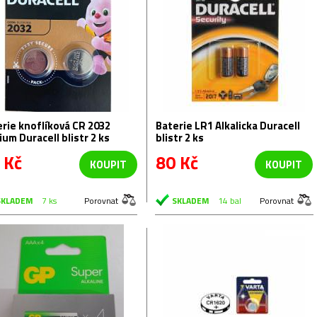
rie knoflíková CR 2032
Baterie LR1 Alkalicka Duracell
ium Duracell blistr 2 ks
blistr 2 ks
 Kč
80 Kč
KOUPIT
KOUPIT
SKLADEM
7 ks
Porovnat
SKLADEM
14 bal
Porovnat