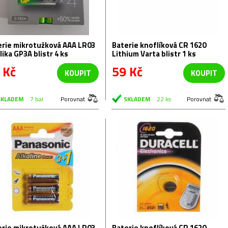
erie mikrotužková AAA LR03
Baterie knoflíková CR 1620
lika GP3A blistr 4 ks
Lithium Varta blistr 1 ks
 Kč
59 Kč
KOUPIT
KOUPIT
SKLADEM
7 bal
Porovnat
SKLADEM
22 ks
Porovnat
erie mikrotužková AAA LR03
Baterie knoflíková CR 1620