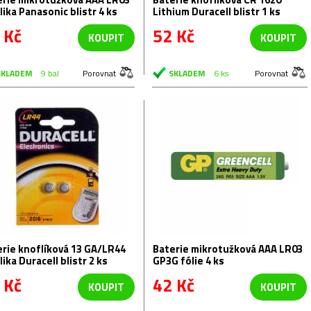
lika Panasonic blistr 4 ks
Lithium Duracell blistr 1 ks
 Kč
52 Kč
KOUPIT
KOUPIT
SKLADEM
9 bal
Porovnat
SKLADEM
6 ks
Porovnat
rie knoflíková 13 GA/LR44
Baterie mikrotužková AAA LR03
lika Duracell blistr 2 ks
GP3G fólie 4 ks
 Kč
42 Kč
KOUPIT
KOUPIT