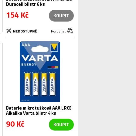
Duracell blistr 6 ks
154 Kč
KOUPIT
NEDOSTUPNÉ
Porovnat
Baterie mikrotužková AAA LR03
Alkalika Varta blistr 4 ks
90 Kč
KOUPIT