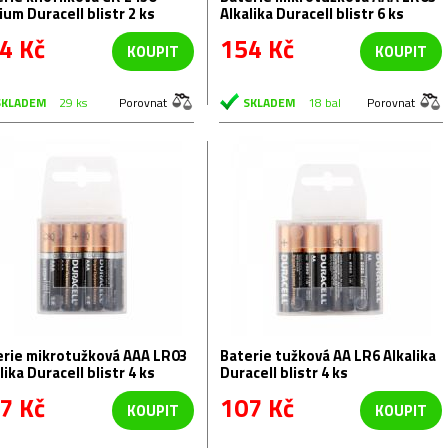
ium Duracell blistr 2 ks
Alkalika Duracell blistr 6 ks
4 Kč
154 Kč
KOUPIT
KOUPIT
SKLADEM
29 ks
Porovnat
SKLADEM
18 bal
Porovnat
erie mikrotužková AAA LR03
Baterie tužková AA LR6 Alkalika
lika Duracell blistr 4 ks
Duracell blistr 4 ks
7 Kč
107 Kč
KOUPIT
KOUPIT