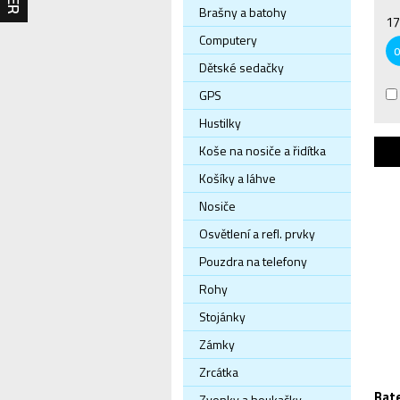
Brašny a batohy
17
Computery
Dětské sedačky
GPS
Hustilky
Koše na nosiče a řidítka
Košíky a láhve
Nosiče
Osvětlení a refl. prvky
Pouzdra na telefony
Rohy
Stojánky
Zámky
Zrcátka
Bate
Zvonky a houkačky