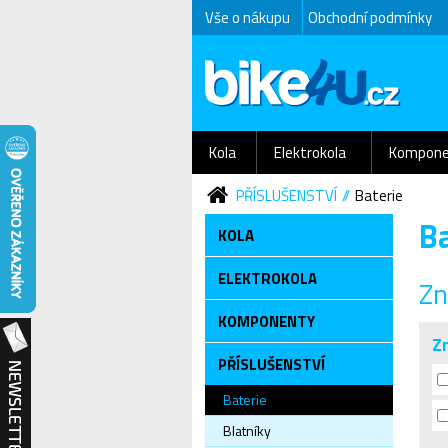
Vše o nákupu
Obchodní podmínky
Kola
Elektrokola
Kompone
PŘÍSLUŠENSTVÍ
Baterie
Ba
KOLA
ELEKTROKOLA
Zn
KOMPONENTY
Z
PŘÍSLUŠENSTVÍ
Baterie
Blatníky