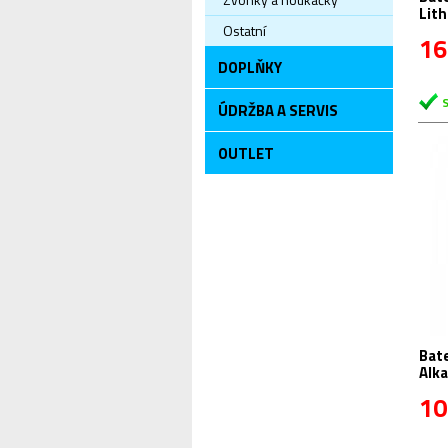
Lith
Ostatní
16
DOPLŇKY
ÚDRŽBA A SERVIS
OUTLET
Bat
Alka
10