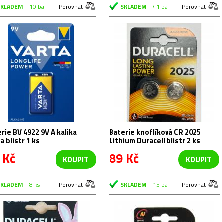
SKLADEM
10 bal
Porovnat
SKLADEM
41 bal
Porovnat
rie BV 4922 9V Alkalika
Baterie knoflíková CR 2025
a blistr 1 ks
Lithium Duracell blistr 2 ks
 Kč
89 Kč
KOUPIT
KOUPIT
SKLADEM
8 ks
Porovnat
SKLADEM
15 bal
Porovnat