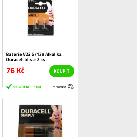
Baterie V23 G/12V Alkalika
Duracell blistr 2 ks
76 Kč
KOUPIT
SKLADEM
7 bal
Porovnat