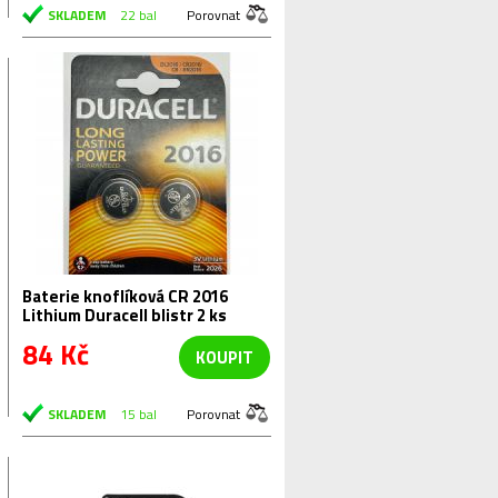
SKLADEM
22 bal
Porovnat
Baterie knoflíková CR 2016
Lithium Duracell blistr 2 ks
84 Kč
KOUPIT
SKLADEM
15 bal
Porovnat