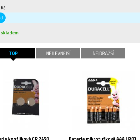
 Kč
od
skladem
TOP
NEJLEVNĚJŠÍ
NEJDRAŽŠÍ
rie knoflíková CR 2450
Baterie mikrotužková AAA LR03