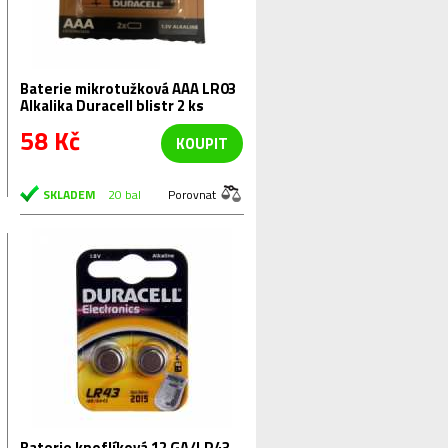
Baterie mikrotužková AAA LR03
Alkalika Duracell blistr 2 ks
58 Kč
KOUPIT
SKLADEM
20 bal
Porovnat
Baterie knoflíková 12 GA/LR43