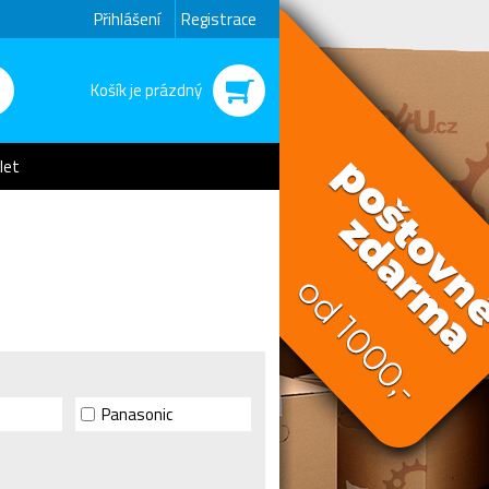
Přihlášení
Registrace
Košík je prázdný
let
Panasonic