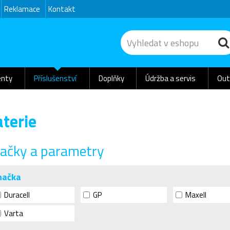
Reklamace
Kontakt
nty
Příslušenství
Doplňky
Údržba a servis
Out
terie
ačky a parametry
načka
Duracell
GP
Maxell
Varta