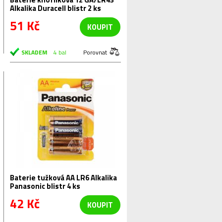
Alkalika Duracell blistr 2 ks
51 Kč
KOUPIT
SKLADEM
4 bal
Porovnat
Baterie tužková AA LR6 Alkalika
Panasonic blistr 4 ks
42 Kč
KOUPIT