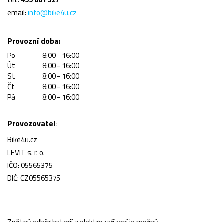
email:
info@bike4u.cz
Provozní doba:
Po
8:00 - 16:00
Út
8:00 - 16:00
St
8:00 - 16:00
Čt
8:00 - 16:00
Pá
8:00 - 16:00
Provozovatel:
Bike4u.cz
LEVIT s. r. o.
IČO: 05565375
DIČ: CZ05565375
Zpětný odběr baterií a elektrozařízení je možný