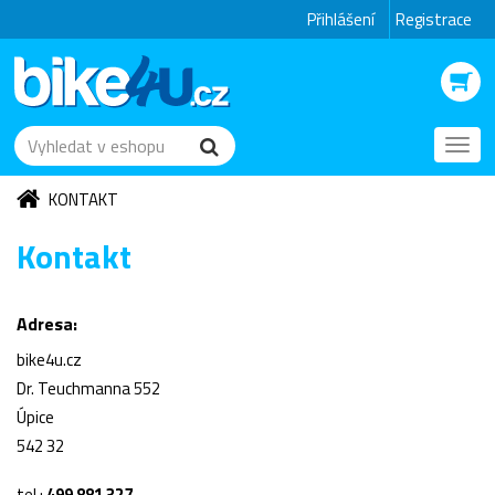
Přihlášení
Registrace
Toggl
navig
KONTAKT
Kontakt
Adresa:
bike4u.cz
Dr. Teuchmanna 552
Úpice
542 32
tel.:
499 881 327