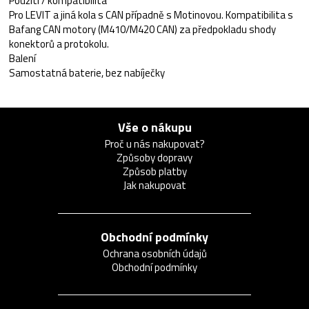
Použití / kompatibilita
Pro LEVIT a jiná kola s CAN případně s Motinovou. Kompatibilita s
Bafang CAN motory (M410/M420 CAN) za předpokladu shody
konektorů a protokolu.
Balení
Samostatná baterie, bez nabíječky
Vše o nákupu
Proč u nás nakupovat?
Způsoby dopravy
Způsob platby
Jak nakupovat
Obchodní podmínky
Ochrana osobních údajů
Obchodní podmínky