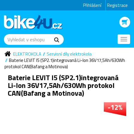
Přihlášení
Registrace
Toggl
navig
ELEKTROKOLA
Servisní díly elektrokola
Baterie LEVIT I5 (SP2.1)integrovaná Li-Ion 36V17,5Ah/630Wh
protokol CAN(Bafang a Motinova)
Baterie LEVIT I5 (SP2.1)integrovaná
Li-Ion 36V17,5Ah/630Wh protokol
CAN(Bafang a Motinova)
-12%