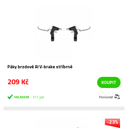
Páky brzdové Al V-brake stříbrné
209 Kč
KOUPIT
SKLADEM
317 pár
Porovnat
-23%