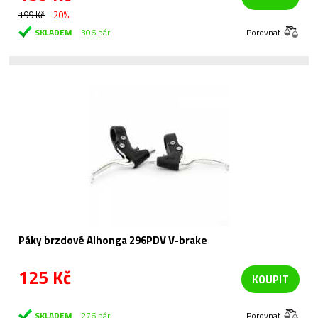
199 Kč
-20%
SKLADEM
306 pár
Porovnat
Páky brzdové Alhonga 296PDV V-brake
125 Kč
KOUPIT
SKLADEM
276 pár
Porovnat