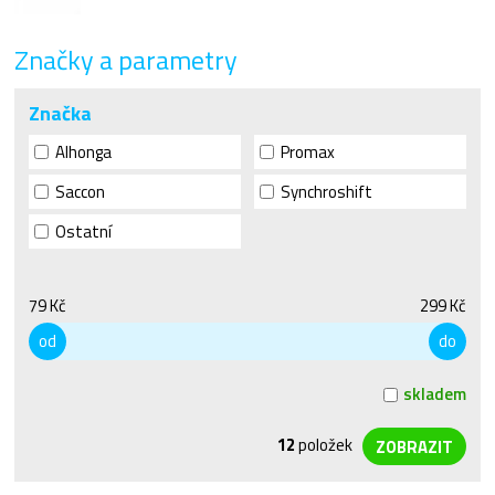
Značky a parametry
Značka
Alhonga
Promax
Saccon
Synchroshift
Ostatní
79 Kč
299 Kč
od
do
skladem
12
položek