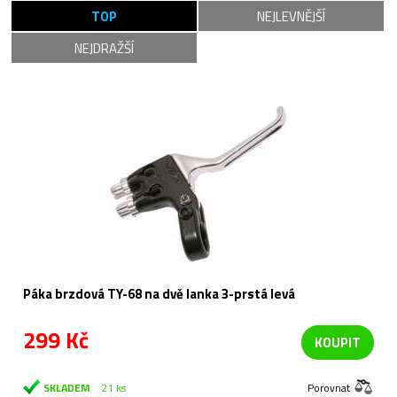
TOP
NEJLEVNĚJŠÍ
NEJDRAŽŠÍ
Páka brzdová TY-68 na dvě lanka 3-prstá levá
299 Kč
KOUPIT
SKLADEM
21 ks
Porovnat