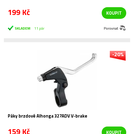
199 Kč
KOUPIT
SKLADEM
11 pár
Porovnat
-20%
Páky brzdové Alhonga 327ADV V-brake
159 Kč
KOUPIT