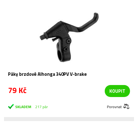
Páky brzdové Alhonga 340PV V-brake
79 Kč
KOUPIT
SKLADEM
217 pár
Porovnat