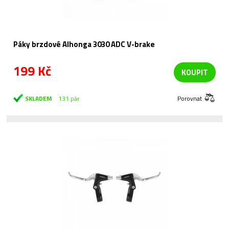
Páky brzdové Alhonga 3030 ADC V-brake
199 Kč
KOUPIT
SKLADEM
131 pár
Porovnat