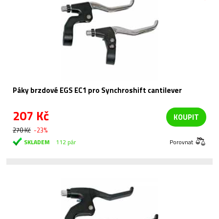
Páky brzdové EGS EC1 pro Synchroshift cantilever
207 Kč
KOUPIT
270 Kč
-23%
SKLADEM
112 pár
Porovnat