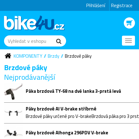
Přihlášení
Registrace
Toggl
navig
KOMPONENTY
Brzdy
Brzdové páky
Brzdové páky
Nejprodávanější
Páka brzdová TY-68 na dvě lanka 3-prstá levá
Páky brzdové Al V-brake stříbrné
Páky brzdové Alhonga 296PDV V-brake