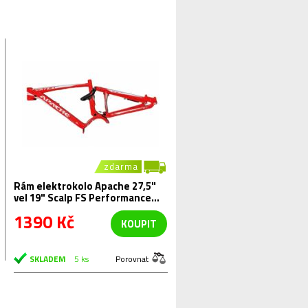
zdarma
Rám elektrokolo Apache 27,5"
vel 19" Scalp FS Performance
2016
1390 Kč
KOUPIT
SKLADEM
5 ks
Porovnat