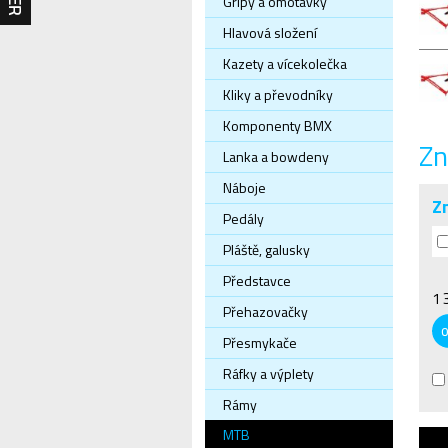
Gripy a omotávky
Hlavová složení
Kazety a vícekolečka
Kliky a převodníky
Komponenty BMX
Zn
Lanka a bowdeny
Náboje
Z
Pedály
Pláště, galusky
Představce
1 
Přehazovačky
Přesmykače
Ráfky a výplety
Rámy
MTB