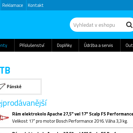
Reklamace
Kontakt
nty
Příslušenství
Doplňky
Údržba a servis
Out
TB
Pánské
jprodávanější
Rám elektrokolo Apache 27,5" vel 17" Scalp FS Performanc
Velikost 17" pro motor Bosch Performance 2016. Váha 3,3 kg.