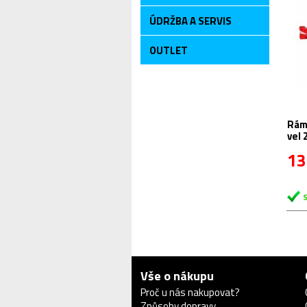
ÚDRŽBA A SERVIS
OUTLET
Rám
vel 
201
13
Vše o nákupu
Proč u nás nakupovat?
Způsoby dopravy