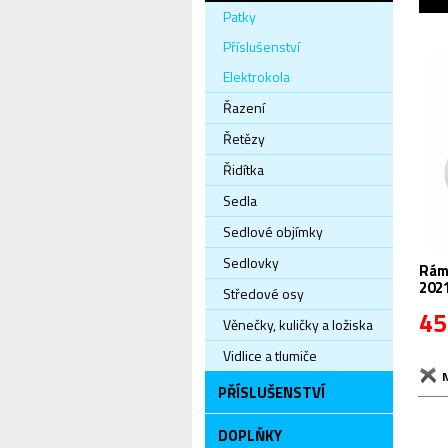
Patky
Příslušenství
Elektrokola
Řazení
Řetězy
Řidítka
Sedla
Sedlové objímky
Sedlovky
Rám
202
Středové osy
45
Věnečky, kuličky a ložiska
Vidlice a tlumiče
PŘÍSLUŠENSTVÍ
DOPLŇKY