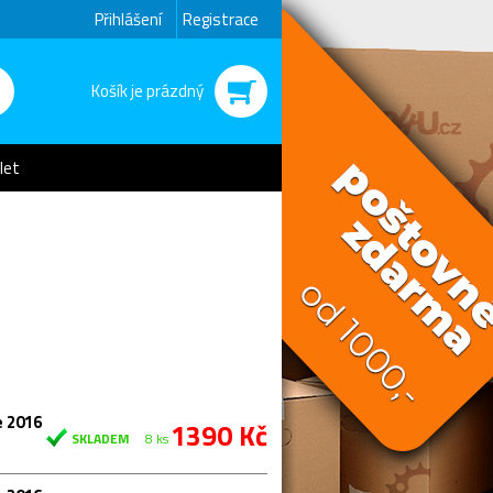
Přihlášení
Registrace
Košík je prázdný
let
e 2016
1390 Kč
SKLADEM
8 ks