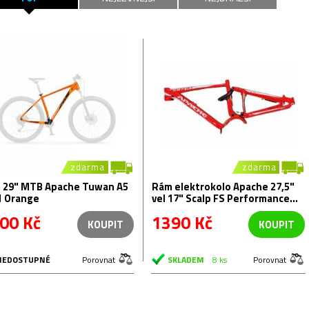
zdarma
zdarma
 29" MTB Apache Tuwan A5
Rám elektrokolo Apache 27,5"
1 Orange
vel 17" Scalp FS Performance
2016
00 Kč
1390 Kč
KOUPIT
KOUPIT
NEDOSTUPNÉ
Porovnat
SKLADEM
8 ks
Porovnat