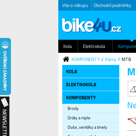
Vše o nákupu
Obchodní podmínky
Kola
Elektrokola
Kompone
KOMPONENTY
Rámy
MTB
M
KOLA
ELEKTROKOLA
KOMPONENTY
Ne
Brzdy
Dráty a niple
Duše, ventilky a tmely