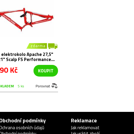
zdarma
 elektrokolo Apache 27,5"
21" Scalp FS Performance
6
90 Kč
KOUPIT
SKLADEM
5 ks
Porovnat
Obchodní podmínky
Reklamace
Ochrana osobních údajů
Jak reklamovat
Obchodní podmínky
Jak vrátit zboží