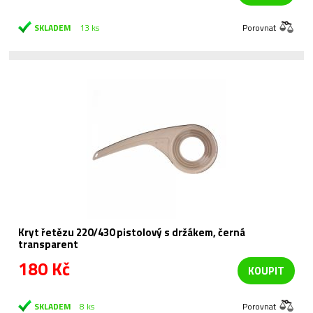
SKLADEM
13 ks
Porovnat
Kryt řetězu 220/430 pistolový s držákem, černá
transparent
180 Kč
KOUPIT
SKLADEM
8 ks
Porovnat