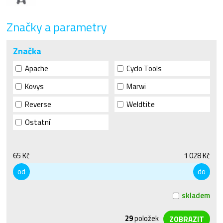
Značky a parametry
Značka
Apache
Cyclo Tools
Kovys
Marwi
Reverse
Weldtite
Ostatní
65 Kč
1 028 Kč
od
do
skladem
29
položek