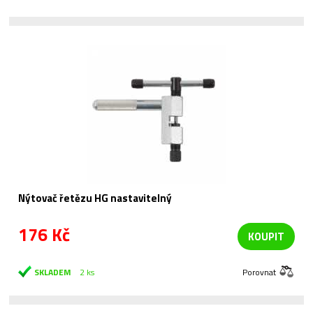
Nýtovač řetězu HG nastavitelný
176 Kč
KOUPIT
SKLADEM
2 ks
Porovnat