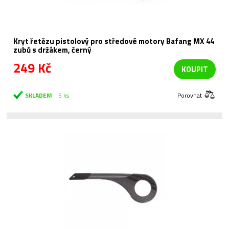
Kryt řetězu pistolový pro středové motory Bafang MX 44
zubů s držákem, černý
249 Kč
KOUPIT
SKLADEM
5 ks
Porovnat