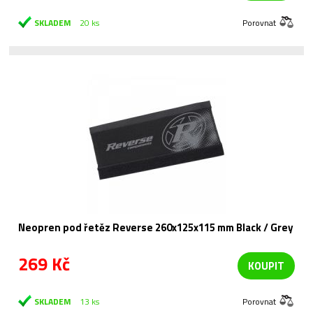
SKLADEM
20 ks
Porovnat
Neopren pod řetěz Reverse 260x125x115 mm Black / Grey
269 Kč
KOUPIT
SKLADEM
13 ks
Porovnat