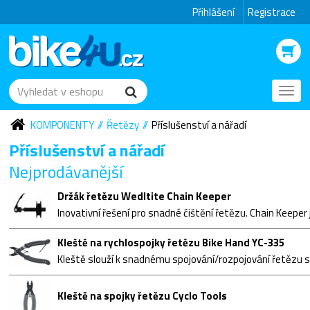
Přihlášení
Registrace
Toggl
navig
KOMPONENTY
Řetězy
Příslušenství a nářadí
Příslušenství a nářadí
Nejprodávanější
Držák řetězu Wedltite Chain Keeper
Kleště na rychlospojky řetězu Bike Hand YC-335
Kleště na spojky řetězu Cyclo Tools