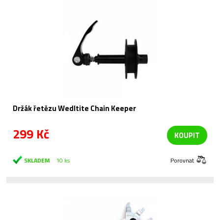
Držák řetězu Wedltite Chain Keeper
299 Kč
KOUPIT
SKLADEM
10 ks
Porovnat