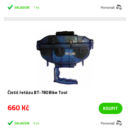
SKLADEM
1 ks
Porovnat
Čistič řetězu BT-780 Bike Tool
660 Kč
KOUPIT
SKLADEM
6 ks
Porovnat