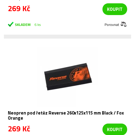
269 Kč
KOUPIT
SKLADEM
6 ks
Porovnat
Neopren pod řetěz Reverse 260x125x115 mm Black / Fox
Orange
269 Kč
KOUPIT