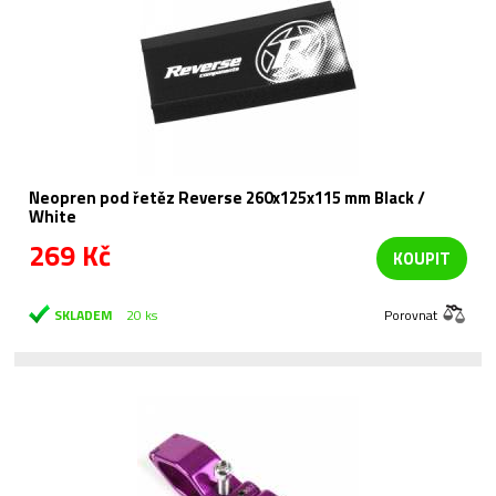
Neopren pod řetěz Reverse 260x125x115 mm Black /
White
269 Kč
KOUPIT
SKLADEM
20 ks
Porovnat