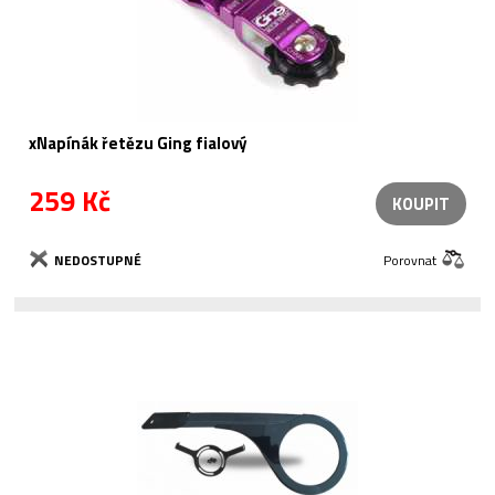
xNapínák řetězu Ging fialový
259 Kč
KOUPIT
NEDOSTUPNÉ
Porovnat