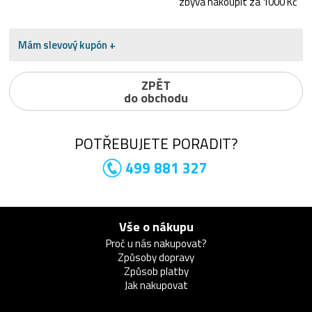
zbývá nakoupit za 1000 Kč
Mám slevový kupón +
ZPĚT
do obchodu
POTŘEBUJETE PORADIT?
499 881 327
Vše o nákupu
Proč u nás nakupovat?
Způsoby dopravy
Způsob platby
Jak nakupovat