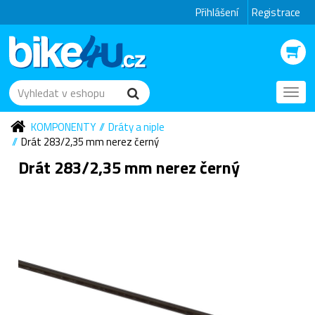
Přihlášení
Registrace
Toggl
navig
KOMPONENTY
Dráty a niple
Drát 283/2,35 mm nerez černý
Drát 283/2,35 mm nerez černý