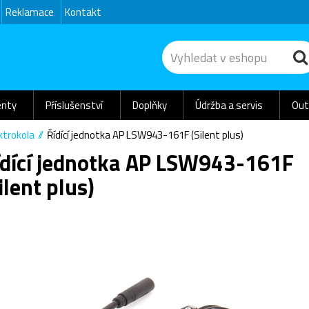
Reklamace
Kontakt
nty
Příslušenství
Doplňky
Údržba a servis
Out
ektrokola
Řídící jednotka AP LSW943-161F (Silent plus)
ídící jednotka AP LSW943-161F
ilent plus)