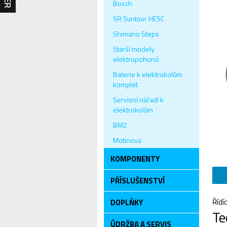
Bosch
SR Suntour HESC
Shimano Steps
Starší modely
elektropohonů
Baterie k elektrokolům
komplet
Servisní nářadí k
elektrokolům
BMZ
Motinova
KOMPONENTY
PŘÍSLUŠENSTVÍ
Řídí
DOPLŇKY
Te
ÚDRŽBA A SERVIS