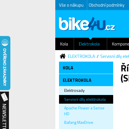
Vše o nákupu
Obchodní podmínky
Kola
Elektrokola
Kompone
ELEKTROKOLA
Servisní díly el
Ř
KOLA
(S
ELEKTROKOLA
Elektrosady
Servisní díly elektrokola
Apache Power a Sense
HD
Bafang MaxDrive