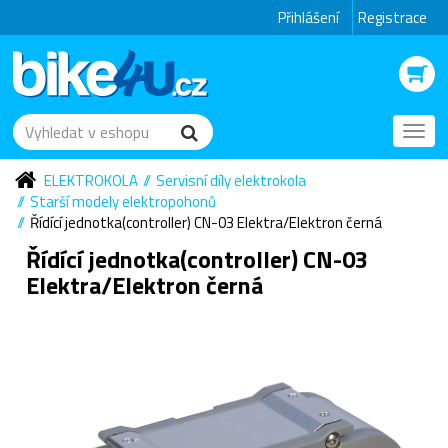
Přihlášení
Registrace
Toggl
navig
ELEKTROKOLA
Servisní díly elektrokola
Starší modely elektropohonů
Řídící jednotka(controller) CN-03 Elektra/Elektron černá
Řídící jednotka(controller) CN-03
Elektra/Elektron černá