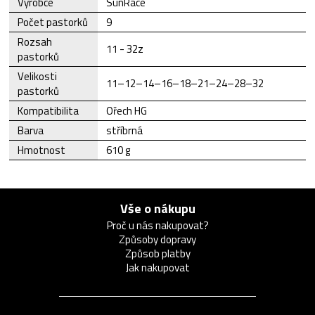
Výrobce
SunRace
Počet pastorků
9
Rozsah
11 - 32z
pastorků
Velikosti
11–12–14–16–18–21–24–28–32
pastorků
Kompatibilita
Ořech HG
Barva
stříbrná
Hmotnost
610 g
Vše o nákupu
Proč u nás nakupovat?
Způsoby dopravy
Způsob platby
Jak nakupovat