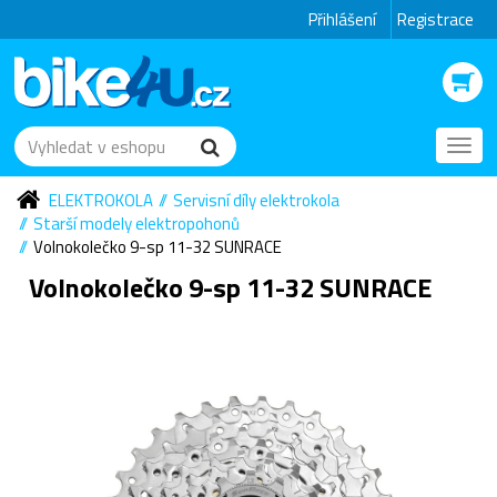
Přihlášení
Registrace
Toggl
navig
ELEKTROKOLA
Servisní díly elektrokola
Starší modely elektropohonů
Volnokolečko 9-sp 11-32 SUNRACE
Volnokolečko 9-sp 11-32 SUNRACE