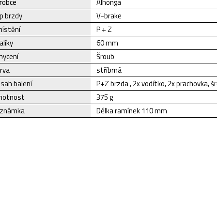
robce
Alhonga
p brzdy
V-brake
ístění
P + Z
alíky
60 mm
hycení
Šroub
rva
stříbrná
sah balení
P+Z brzda , 2x vodítko, 2x prachovka, š
otnost
375 g
známka
Délka ramínek 110 mm