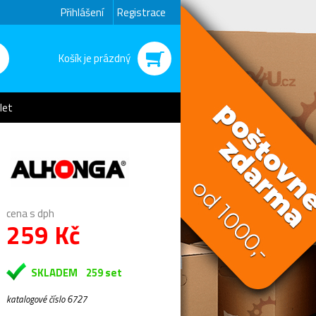
Přihlášení
Registrace
Košík je prázdný
let
cena s dph
259 Kč
SKLADEM
259 set
katalogové číslo 6727