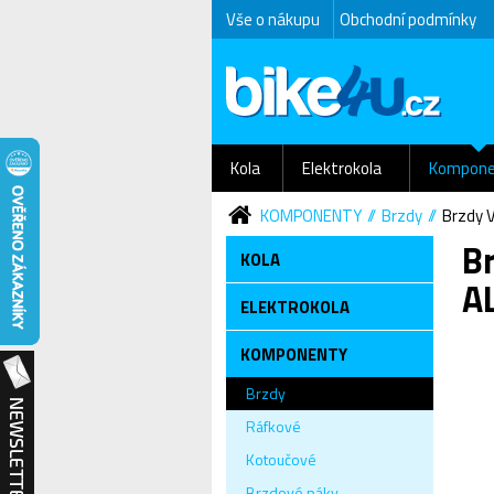
Vše o nákupu
Obchodní podmínky
Kola
Elektrokola
Kompone
KOMPONENTY
Brzdy
Brzdy V
B
KOLA
AL
ELEKTROKOLA
KOMPONENTY
Brzdy
Ráfkové
Kotoučové
Brzdové páky