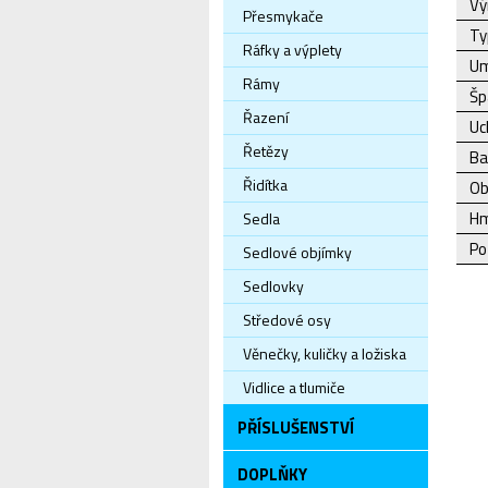
Vý
Přesmykače
Ty
Ráfky a výplety
Um
Rámy
Šp
Řazení
Uc
Řetězy
Ba
Řidítka
Ob
Hm
Sedla
Po
Sedlové objímky
Sedlovky
Středové osy
Věnečky, kuličky a ložiska
Vidlice a tlumiče
PŘÍSLUŠENSTVÍ
DOPLŇKY