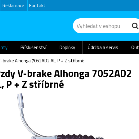
Reklamace
Kontakt
nty
Příslušenství
Doplňky
Údržba a servis
Out
-brake Alhonga 7052AD2 AL, P + Z stříbrné
rzdy V-brake Alhonga 7052AD2
, P + Z stříbrné