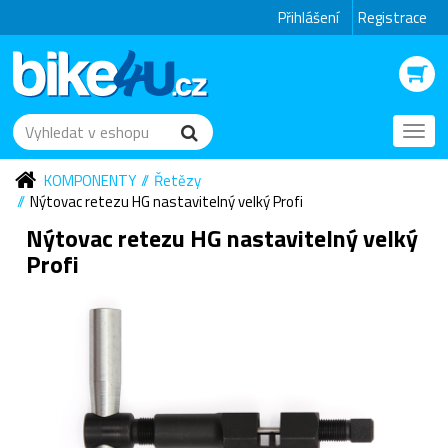
Přihlášení
Registrace
Toggl
navig
KOMPONENTY
Řetězy
Nýtovac retezu HG nastavitelný velký Profi
Nýtovac retezu HG nastavitelný velký
Profi