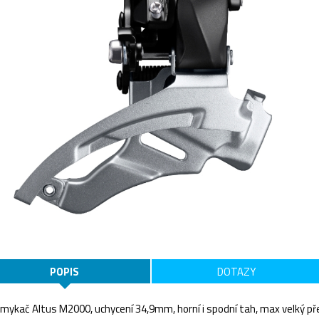
POPIS
DOTAZY
mykač Altus M2000, uchycení 34,9mm, horní i spodní tah, max velký pře