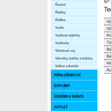
66°
Řazení
Te
Řetězy
Řidítka
Vý
Sedla
Uc
Sedlové objímky
Pr
Ta
Sedlovky
Ba
Středové osy
Ba
Věnečky, kuličky a ložiska
Hm
Vidlice a tlumiče
Po
PŘÍSLUŠENSTVÍ
DOPLŇKY
ÚDRŽBA A SERVIS
OUTLET