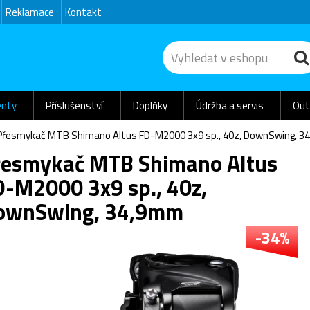
Reklamace
Kontakt
nty
Příslušenství
Doplňky
Údržba a servis
Out
Přesmykač MTB Shimano Altus FD-M2000 3x9 sp., 40z, DownSwing, 
řesmykač MTB Shimano Altus
D-M2000 3x9 sp., 40z,
ownSwing, 34,9mm
-34%