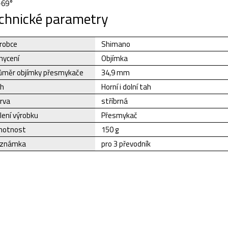
-69°
chnické parametry
robce
Shimano
hycení
Objímka
ůměr objímky přesmykače
34,9 mm
h
Horní i dolní tah
rva
stříbrná
lení výrobku
Přesmykač
otnost
150 g
známka
pro 3 převodník