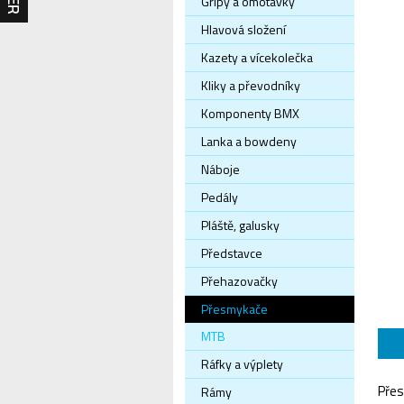
Gripy a omotávky
Hlavová složení
Kazety a vícekolečka
Kliky a převodníky
Komponenty BMX
Lanka a bowdeny
Náboje
Pedály
Pláště, galusky
Představce
Přehazovačky
Přesmykače
MTB
Ráfky a výplety
Přes
Rámy