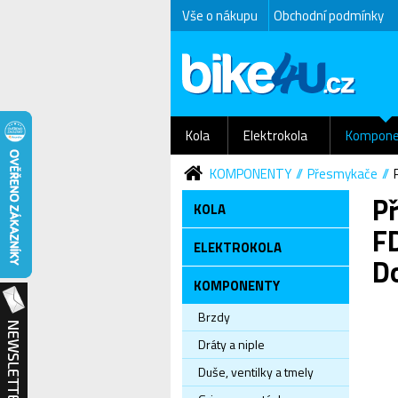
Vše o nákupu
Obchodní podmínky
Kola
Elektrokola
Kompone
KOMPONENTY
Přesmykače
P
KOLA
F
ELEKTROKOLA
D
KOMPONENTY
Brzdy
Dráty a niple
Duše, ventilky a tmely